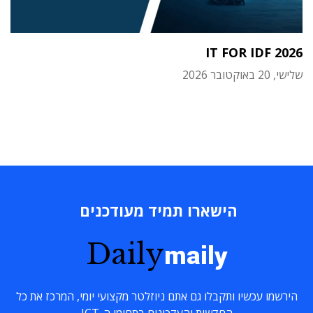
IT FOR IDF 2026
שלישי, 20 באוקטובר 2026
הישארו תמיד מעודכנים
Daily
maily
הירשמו עכשיו ותקבלו גם אתם ניוזלטר מקצועי יומי, המרכז את כל