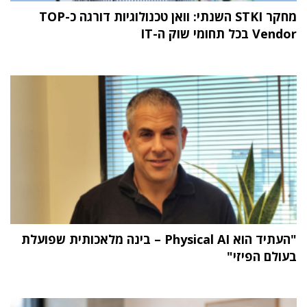
מחקר STKI השנתי: וואן טכנולוגיות דורגה כ-TOP
Vendor בכל תחומי שוק ה-IT
"העתיד הוא Physical AI – בינה מלאכותית שפועלת
בעולם הפיזי"