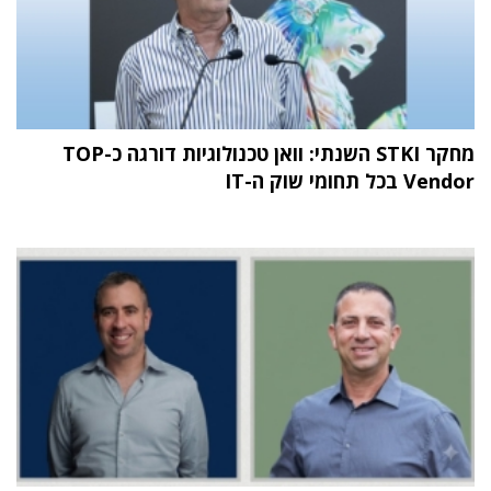
מחקר STKI השנתי: וואן טכנולוגיות דורגה כ-TOP
Vendor בכל תחומי שוק ה-IT