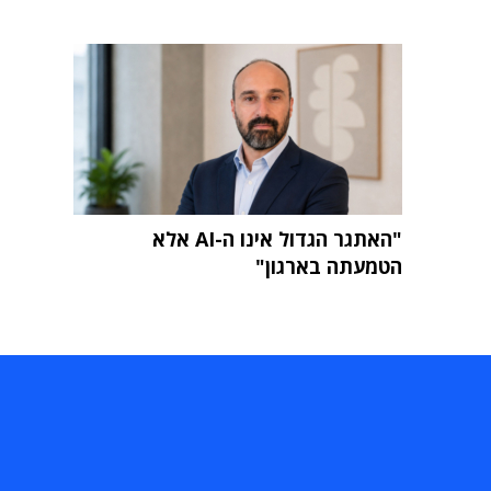
"האתגר הגדול אינו ה-AI אלא
הטמעתה בארגון"