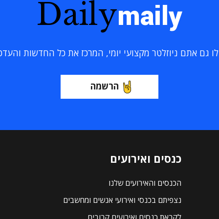
Daily
maily
 גם אתם ניוזלטר מקצועי יומי, המרכז את כל החדשות והעדכוני
הרשמה
כנסים ואירועים
הכנסים והאירועים שלנו
נצפיתם בכנסי ואירועי אנשים ומחשבים
לקראת כנסים ואירועים קרובים