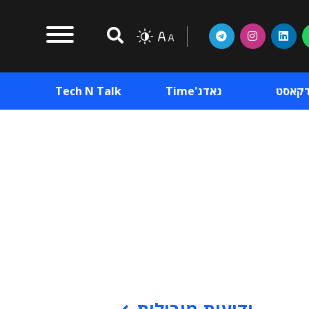
דקאסט
גאדג'Time
Tech N Talk
וכן פרסומי
תוכן פרסומי
וכן פרסומי