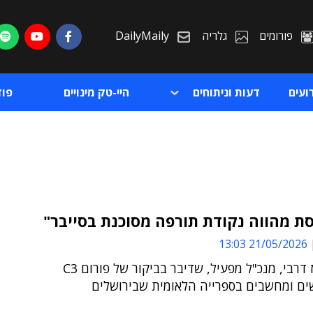
פורומים
גלריה
DailyMaily
ועים
דעות וניתוחים
היי-טק מינויים
פו
ת מהווה נקודת תורפה מסוכנת בסייבר"
21/05/2026 13:03
ת
כך אמר רז דרבי, מנכ"ל מפעיל, שדיבר בביקור של פורום C3
ת
ים ומחשבים בספרייה הלאומית שבירושלים