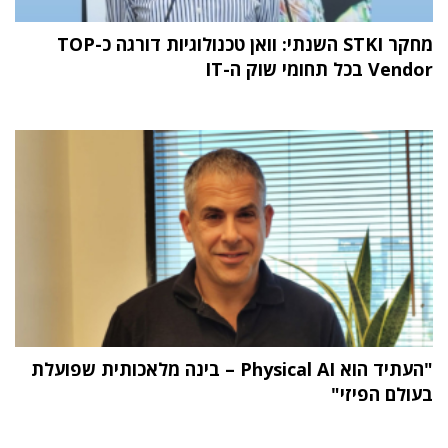
מחקר STKI השנתי: וואן טכנולוגיות דורגה כ-TOP
Vendor בכל תחומי שוק ה-IT
"העתיד הוא Physical AI – בינה מלאכותית שפועלת
בעולם הפיזי"