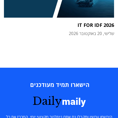
IT FOR IDF 2026
שלישי, 20 באוקטובר 2026
הישארו תמיד מעודכנים
Daily
maily
הירשמו עכשיו ותקבלו גם אתם ניוזלטר מקצועי יומי, המרכז את כל