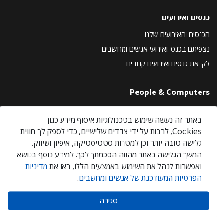
כנסים ואירועים
הכנסים והאירועים שלנו
נצפיתם בכנסי ואירועי אנשים ומחשבים
לקראת כנסים ואירועים קרובים
People & Computers
About Us
באתר זה נעשה שימוש בטכנולוגיות איסוף מידע כגון
Privacy Policy
Cookies, לרבות על ידי צדדים שלישיים, כדי לספק לך חווית
Contact Us
גלישה טובה יותר וכן למטרות סטטיסטיקה, איפיון ושיווק.
Our Events
המשך הגלישה באתר מהווה הסכמתך לכך. למידע נוסף בנושא
ואפשרות לנהל את השימוש באמצעים הללו, ראו את
מדיניות
הפרטיות המעודכנת של אנשים ומחשבים
.
אנשים ומחשבים © 2026 – כל הזכויות שמורות
סגירה
Created by