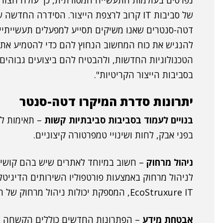
נפרסים בעולמות התעשייה המסורתית, כך עולה הצור
של סביבות IT קרוב לרצפת הייצור. הסידרה החדשה
דטה-סנטרים שאנו משיקים תסייע למפעלים תעשייתיים
להנגיש את כוח המחשוב הנחוץ להם כדי להטמיע את
הטכנולוגיות החדשות, ולהבטיח להם ביצועים גבוהים 
בסביבות הייצור הקריטיות".
יתרונות סדרת המיקרו דטה-סנטר
בנויים לעמוד בסביבות סביבתיות קשות
בפני אבק, לחות ושינויי טמפרטורה קיצוניים.
ניהול מרחוק
לניהול מרחוק באמצעות פורטפוליו השירותים הדיגיטל
EcoStruxure IT, המספקת יכולות ניהול מרחוק של הציוד המותקן באתר המרוחק.
אבטחת מידע