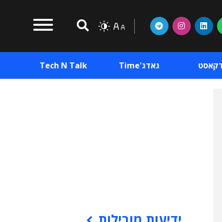
דקאסט
גאדג'Time
Tech N Talk
וכן פרסומי
תוכן פרסומי
וכן פרסומי
ידיעות מובילות