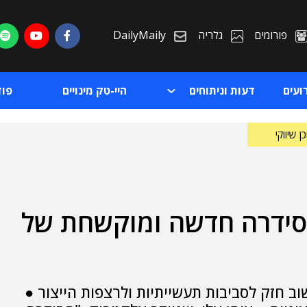
פורומים
גלריה
DailyMaily
ועים
דעות וניתוחים
היי-טק מינויים
פו
ן שיווקי
סידרה חדשה ומוקשחת של
ת
ת
ב חזק לסביבות תעשייתיות ולרצפות הייצור ●