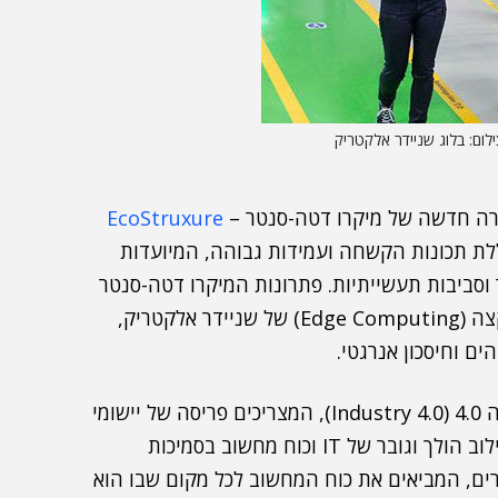
רה חדשה של מיקרו דטה-סנטר –
EcoStruxure
לת תכונות הקשחה ועמידות גבוהה, המיועדות
 וסביבות תעשייתיות. פתרונות המיקרו דטה-סנטר
החדשים הינם חלק מאסטרטגיית פתרונות מחשוב הקצה (Edge Computing) של שניידר אלקטריק,
ים וחיסכון אנרגטי.
יתרון מיוחד לסידרה החדשה הוא בעולמות של תעשייה 4.0 (Industry 4.0), המצריכים פריסה של יישומי
האינטרנט התעשייתי של הדברים (IIoT), ומחייבים שילוב הולך וגובר של IT וכוח מחשוב בסמיכות
רים, המביאים את כוח המחשוב לכל מקום שבו הוא