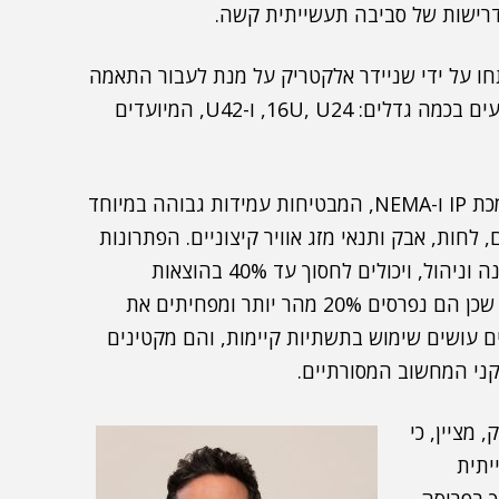
דרישות של סביבה תעשייתית קשה.
 על ידי שניידר אלקטריק על מנת לעבור התאמה
מקסמילית לסביבות עבודה קיצוניות. פתרונות אלו מגיעים בכמה גדלים: 16U, U24, ו-U42, המיועדים
הסידרה החדשה של המיקרו דטה-סנטרים כוללת הסמכת IP ו-NEMA, המבטיחות עמידות גבוהה במיוחד
 לחות, אבק ותנאי מזג אוויר קיצוניים. הפתרונות
החדשים מקונפגים וכוללים מערכות חשמל, קירור, הגנה וניהול, ויכולים לחסוך עד 40% בהוצאות
הכרוכות בהוצאות כוח אדם מקצועי הנדרש לפריסתם, שכן הם נפרסים 20% מהר יותר ומפחיתים את
-7%. הפתרונות החדשים עושים שימוש בתשתיות קיימות, והם מקטינים
טריק, מציין, כי
תעשייתית