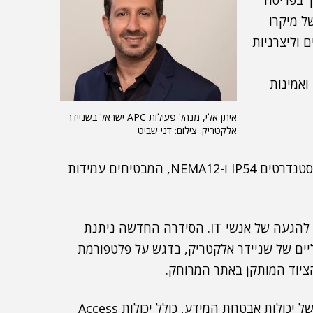
ך בפריסה
 של מיקרו
 וליצרניות
ואמינות
איתן אלי, מנהל פעילות APC ישראל בשניידר
אלקטריק. צילום: דני שביט
– תאימות לסטנדרטים IP54 ו-NEMA12, המבטיחים עמידות
– חשוב במיוחד לאתרים שיש בהם קושי להגעה של אנשי IT. הסידרה החדשה ניתנת
יים של שניידר אלקטריק, בדגש על פלטפורמת
– הפתרונות החדשים כוללים הקשחה של יכולות אבטחת המידע, כולל יכולות Access