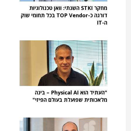
מחקר STKI השנתי: וואן טכנולוגיות
דורגה כ-TOP Vendor בכל תחומי שוק
ה-IT
"העתיד הוא Physical AI – בינה
מלאכותית שפועלת בעולם הפיזי"