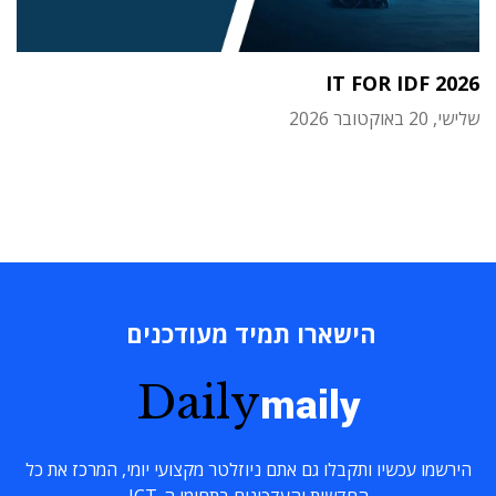
IT FOR IDF 2026
שלישי, 20 באוקטובר 2026
הישארו תמיד מעודכנים
Daily
maily
הירשמו עכשיו ותקבלו גם אתם ניוזלטר מקצועי יומי, המרכז את כל