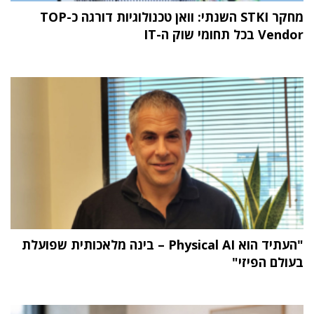
מחקר STKI השנתי: וואן טכנולוגיות דורגה כ-TOP
Vendor בכל תחומי שוק ה-IT
"העתיד הוא Physical AI – בינה מלאכותית שפועלת
בעולם הפיזי"