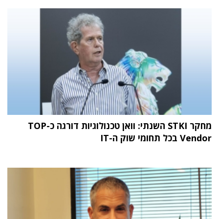
מחקר STKI השנתי: וואן טכנולוגיות דורגה כ-TOP
Vendor בכל תחומי שוק ה-IT