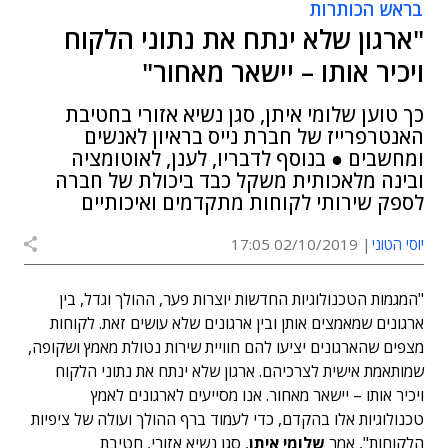
בראש הכותרות
"ארגון שלא ינתח את נתוני הלקוח
ויכיר אותו – יישאר מאחור"
כך טוען שלומי איתן, סגן נשיא אזורי בחטיבת
האנטרפרייז של חברת נייס בראיון לאנשים
ומחשבים ● בנוסף לדבריו, לענן, לאוטומציה
ובינה מלאכותית משקל כבד ביכולת של חברה
לספק שירותי לקוחות מתקדמים ואיכותיים
יוסי הטוני
02/10/2019 17:05
"המגמות הטכנולוגיות החדשות יוצרות פער, ההולך וגדל, בין
ארגונים שמאמצים אותן ובין ארגונים שלא עושים זאת. לקוחות
מצפים שהארגונים יציעו להם חוויית שירות נטולת מאמץ ושקופה,
שמותאמת אישית לצרכיהם. ארגון שלא ינתח את נתוני הלקוח
ויכיר אותו – יישאר מאחור. אנו מסייעים לארגונים לאמץ
טכנולוגיות אלו בהקדם, כדי לעמוד ברף ההולך ועולה של ציפיות
הלקוחות", אמר
שלומי איתן
, סגן נשיא אזורי, חטיבת