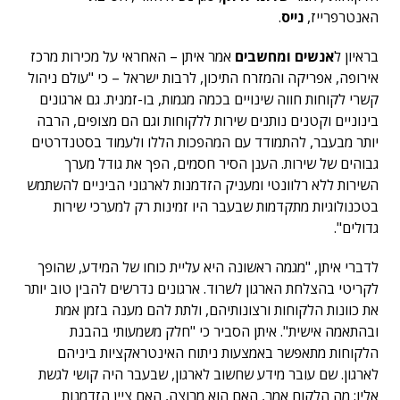
האנטרפרייז,
נייס
.
בראיון ל
אנשים ומחשבים
אמר איתן – האחראי על מכירות מרכז
אירופה, אפריקה והמזרח התיכון, לרבות ישראל – כי "עולם ניהול
קשרי לקוחות חווה שינויים בכמה מגמות, בו-זמנית. גם ארגונים
בינוניים וקטנים נותנים שירות ללקוחות וגם הם מצופים, הרבה
יותר מבעבר, להתמודד עם המהפכות הללו ולעמוד בסטנדרטים
גבוהים של שירות. הענן הסיר חסמים, הפך את גודל מערך
השירות ללא רלוונטי ומעניק הזדמנות לארגוני הביניים להשתמש
בטכנולוגיות מתקדמות שבעבר היו זמינות רק למערכי שירות
גדולים".
לדברי איתן, "מגמה ראשונה היא עליית כוחו של המידע, שהופך
לקריטי בהצלחת הארגון לשרוד. ארגונים נדרשים להבין טוב יותר
את כוונות הלקוחות ורצונותיהם, ולתת להם מענה בזמן אמת
ובהתאמה אישית". איתן הסביר כי "חלק משמעותי בהבנת
הלקוחות מתאפשר באמצעות ניתוח האינטראקציות ביניהם
לארגון. שם עובר מידע שחשוב לארגון, שבעבר היה קושי לגשת
אליו: מה הלקוח אמר, האם הוא מרוצה, האם ציין הזדמנות