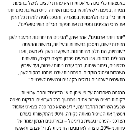
באמצעות כלי בינה מלאכותית היא עוזרת לנציג, למשל בהצעת
מכירה, במענה לשאלות או בסיכום השיחה. נייס משלבת כיום יותר
ויותר כלי בינה מלאכותית במוצריה, והטכנולוגיה לומדת כל הזמן
את צרכי הנציגים ומטייבת את תפקוד הכלים הווירטואליים".
"יותר ויותר ארגונים", אמר איתן, "מבינים את יתרונות המעבר לענן:
מהירות יישום, חיסכון בתשתיות ובעלויות, גמישות והתאמה
לעונתיות, הם חלק מהיתרונות. השקענו בענן לא מעט, ואנו
מובילים בתחום. אנו מציעים פתרון מקצה לקצה, מתשתית
טלפוניה, ניתוב שיחות, דרך עולם ניתוח שיחות, ועד שיבוץ
משמרות וניהול מוקדים. הפתרונות שלנו פותחו במקור לענן,
מתאימים לארגונים גדולים כקטנים וגמישים לשינויים".
המגמה האחרונה על פי איתן היא "הדיגיטל והרב-ערוציות.
לקוחות רוצים שירות אחיד ומתמשך בכל הערוצים. הלקוח מצפה
שנציג השירות המדבר עמו, יידע שהוא כבר פנה בצא'ט אתמול
וימשיך את הטיפול מאותה נקודה. 90% מהתקשורת בעולם
הצרכני-הפרטי נעשית בדיגיטל – ובארגונים הנתון עומד על
פחות מ-20%. נוצרה לארגונים הזדמנות לבדל עצמם ולאפשר