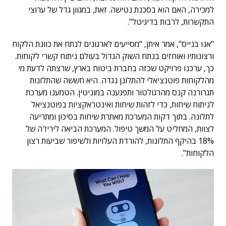
למכירה, האם הוא בסכנת נטישה. זאת, במגוון גדל של ערוצי
התקשרות, לרבות בדיגיטל".
"אנו בנייס", אמר איתן, "מסייעים לארגונים לנתח את כוונת הלקוח
ורצונותיו ואוחזים בנתח השוק הגדול בעולם ניתוח קשרי לקוחות.
כך, ערכנו פרויקט שכזה בחברת ביטוח בארץ, שרצתה לדעת מי
מהלקוחות פוטנציאלי להתלונן נגדה. היא חששה שהתלונות
תגרורנה קנס מהרגולטור ותפגענה במוניטין. הטמענו מערכת
לניתוח שיחות, כדי לזהות שיחות ואינטראקציות בפוטנציאל
לתלונה. בתוך דקות המערכת מאתרת שיחות בסיכון ומתריעה
לצוות, המחליט על המשך טיפול. המערכת הביאה לירידה של
18% בהיקף התלונות, להורדת העלויות ולשיפור שביעות רצון
הלקוחות".