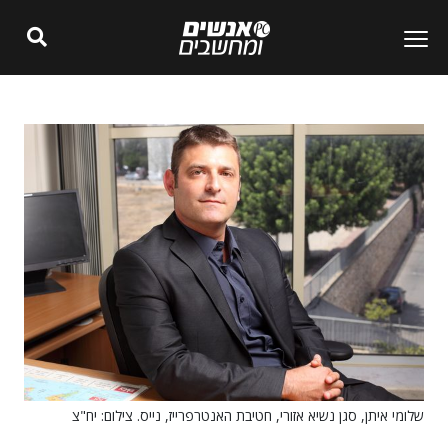
שלומי איתן, סגן נשיא אזורי, חטיבת האנטרפרייז, נייס. צילום: יח"צ