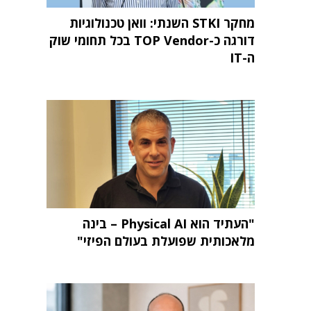
מחקר STKI השנתי: וואן טכנולוגיות
דורגה כ-TOP Vendor בכל תחומי שוק
ה-IT
"העתיד הוא Physical AI – בינה
מלאכותית שפועלת בעולם הפיזי"