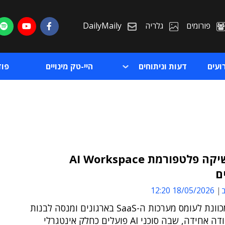
פורומים
גלריה
DailyMaily
ועים
דעות וניתוחים
היי-טק מינויים
פו
פליי השיקה פלטפורמת AI Workspace
ם
ת
ב
18/05/2026 12:20
ת
החברה מכוונת לעומס מערכות ה-SaaS בארגונים ומנסה לבנות
שכבת עבודה אחידה, שבה סוכני AI פועלים כחלק אינטגרלי