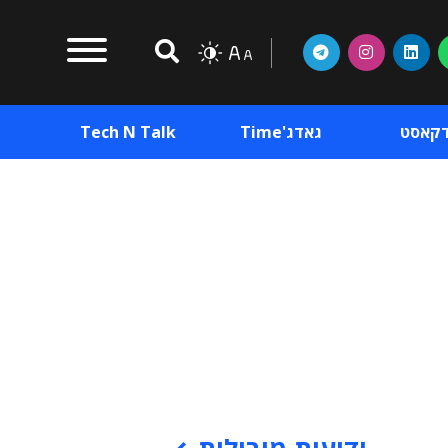
דקאסט
גאדג'Time
Tech N Talk
וכן פרסומי
תוכן פרסומי
וכן פרסומי