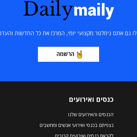
Daily
maily
 גם אתם ניוזלטר מקצועי יומי, המרכז את כל החדשות והעדכוני
הרשמה
כנסים ואירועים
הכנסים והאירועים שלנו
נצפיתם בכנסי ואירועי אנשים ומחשבים
לקראת כנסים ואירועים קרובים