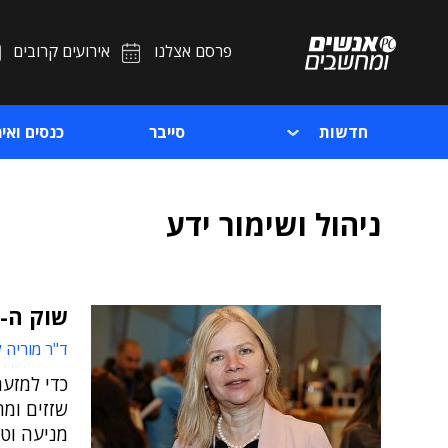
פרסם אצלנו
אירועים קרובים
חדשות
סייבר
כנסים ואיר
ניהול ושימור ידע
שוק ה-IT עובר טלטלה, ולמנהלים יש מה לעשות
ד"ר מוריה ל
כדי למזער
שזזים ומ
מניעה וטי