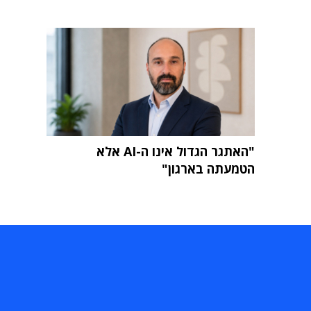
"האתגר הגדול אינו ה-AI אלא
הטמעתה בארגון"