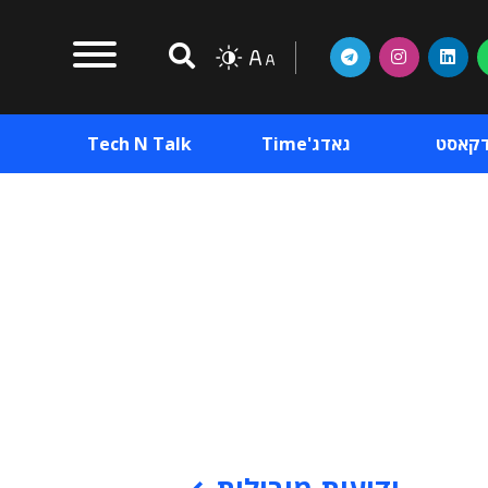
דקאסט
גאדג'Time
Tech N Talk
וכן פרסומי
תוכן פרסומי
וכן פרסומי