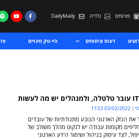
פורומים
גלריה
DailyMaily
ועים
דעות וניתוחים
היי-טק מינויים
פו
וי
03/02/2022 11:53
ת
 את הנזק הארגוני הנובע מתנודתיות של עובדים
ת
חליפים מקומות עבודה יש לנקוט מהלך משולב של
פול, לצד עיסוק בניהול ושימור הידע הארגוני