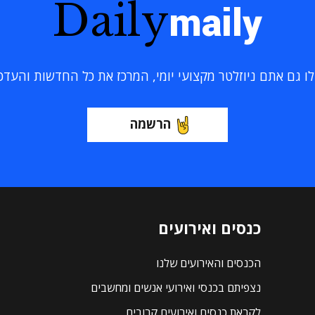
Daily
maily
 גם אתם ניוזלטר מקצועי יומי, המרכז את כל החדשות והעדכוני
הרשמה
כנסים ואירועים
הכנסים והאירועים שלנו
נצפיתם בכנסי ואירועי אנשים ומחשבים
לקראת כנסים ואירועים קרובים