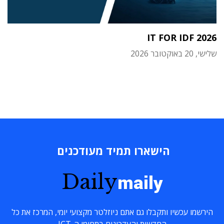
IT FOR IDF 2026
שלישי, 20 באוקטובר 2026
הישארו תמיד מעודכנים
Daily
maily
הירשמו עכשיו ותקבלו גם אתם ניוזלטר מקצועי יומי, המרכז את כל