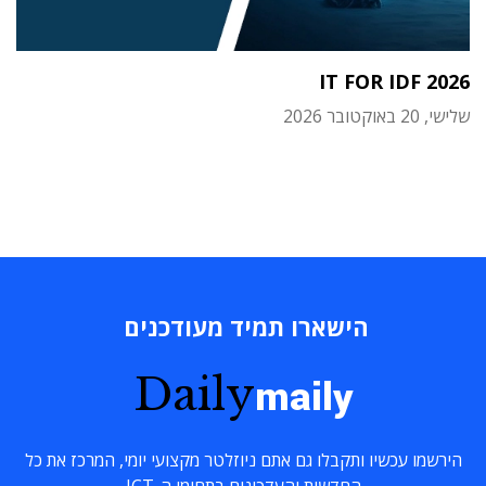
IT FOR IDF 2026
שלישי, 20 באוקטובר 2026
הישארו תמיד מעודכנים
Daily
maily
הירשמו עכשיו ותקבלו גם אתם ניוזלטר מקצועי יומי, המרכז את כל