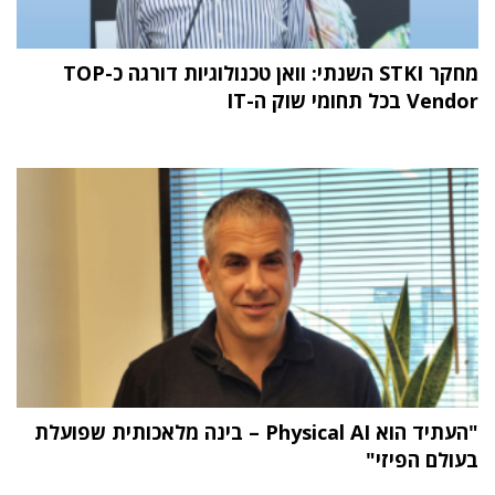
מחקר STKI השנתי: וואן טכנולוגיות דורגה כ-TOP
Vendor בכל תחומי שוק ה-IT
"העתיד הוא Physical AI – בינה מלאכותית שפועלת
בעולם הפיזי"