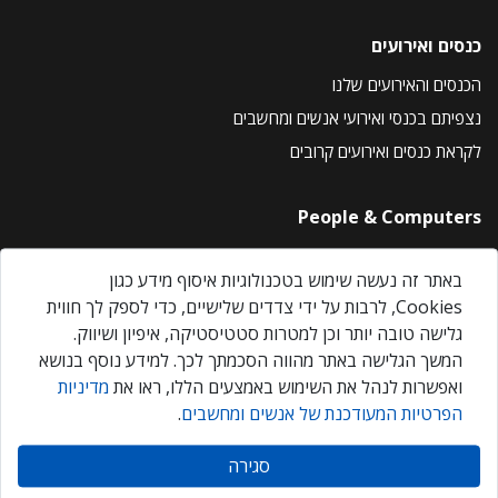
כנסים ואירועים
הכנסים והאירועים שלנו
נצפיתם בכנסי ואירועי אנשים ומחשבים
לקראת כנסים ואירועים קרובים
People & Computers
About Us
באתר זה נעשה שימוש בטכנולוגיות איסוף מידע כגון
Privacy Policy
Cookies, לרבות על ידי צדדים שלישיים, כדי לספק לך חווית
Contact Us
גלישה טובה יותר וכן למטרות סטטיסטיקה, איפיון ושיווק.
Our Events
המשך הגלישה באתר מהווה הסכמתך לכך. למידע נוסף בנושא
ואפשרות לנהל את השימוש באמצעים הללו, ראו את
מדיניות
הפרטיות המעודכנת של אנשים ומחשבים
.
אנשים ומחשבים © 2026 – כל הזכויות שמורות
סגירה
Created by