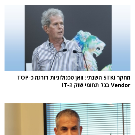
מחקר STKI השנתי: וואן טכנולוגיות דורגה כ-TOP
Vendor בכל תחומי שוק ה-IT