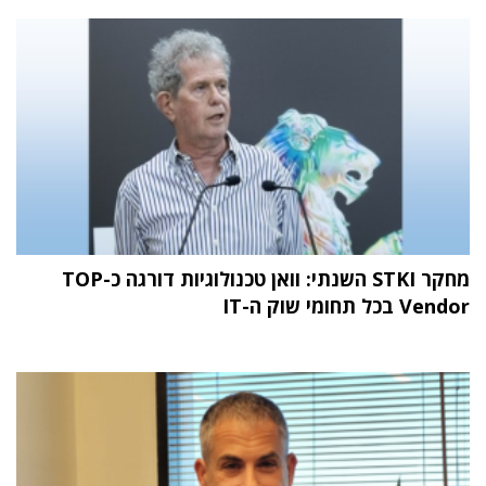
מחקר STKI השנתי: וואן טכנולוגיות דורגה כ-TOP
Vendor בכל תחומי שוק ה-IT