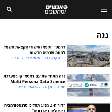
נגה
דרמטי: יוקפאו אישורי הקצאת חשמל
לחוות שרתים חדשות
יהודה קונפורטס
20/07/2026 17:40
נגה מתחדשת עם דאטאייקו כמערכת
Multi Persona Data Science
תוכן מקודם
26/09/2024 15:31
"דור ה-Z מניע תהליכי טרנספורמציה
דיגיטלית בארגונים"