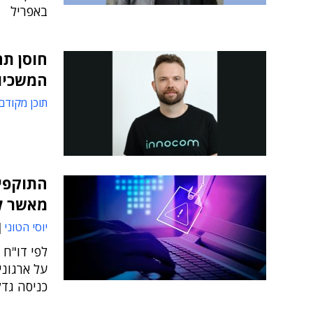
באפריל
חוסן תח
המשכיו
תוכן מקודם
התוקפים
מאשר ל
יוסי הטוני
על ארגוני
כניסה גד