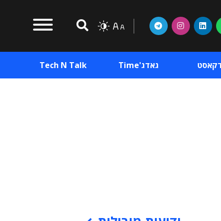
דקאסט
גאדג'Time
Tech N Talk
וכן פרסומי
תוכן פרסומי
וכן פרסומי