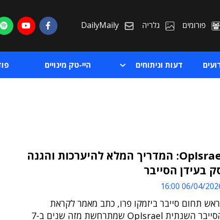
פורומים
גלריה
DailyMaily
ועים
דעות וניתוחים
היי-טק מינויים
פו
OpIsrael 2026: המדריך המלא להיערכות והגנה
 בעידן הסייבר
ת
06/04/2026 16:
ת
 ראש תחום סייבר ביזמקו פרו, כתב מאמר לקראת
מתקפת הסייבר השנתית OpIsrael שמתרחשת מזה שנים ב-7