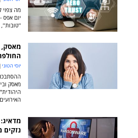
מה צפוי 
יום אפס -
''טובות''
מאסק, ס
החולפת
יוסי הטוני
ההסתבכות 
מאסק וביק
היהודית",
האירועים ה
מדאיג:
נזקים מ