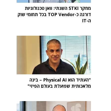
מחקר STKI השנתי: וואן טכנולוגיות
דורגה כ-TOP Vendor בכל תחומי שוק
ה-IT
"העתיד הוא Physical AI – בינה
מלאכותית שפועלת בעולם הפיזי"