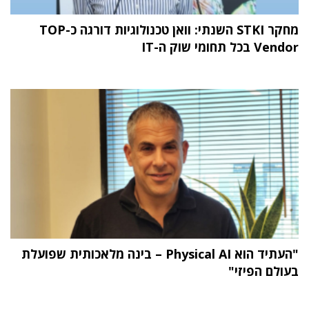
מחקר STKI השנתי: וואן טכנולוגיות דורגה כ-TOP
Vendor בכל תחומי שוק ה-IT
"העתיד הוא Physical AI – בינה מלאכותית שפועלת
בעולם הפיזי"