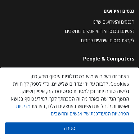
כנסים ואירועים
הכנסים והאירועים שלנו
נצפיתם בכנסי ואירועי אנשים ומחשבים
לקראת כנסים ואירועים קרובים
People & Computers
About Us
באתר זה נעשה שימוש בטכנולוגיות איסוף מידע כגון
Privacy Policy
Cookies, לרבות על ידי צדדים שלישיים, כדי לספק לך חווית
Contact Us
גלישה טובה יותר וכן למטרות סטטיסטיקה, איפיון ושיווק.
Our Events
המשך הגלישה באתר מהווה הסכמתך לכך. למידע נוסף בנושא
ואפשרות לנהל את השימוש באמצעים הללו, ראו את
מדיניות
הפרטיות המעודכנת של אנשים ומחשבים
.
אנשים ומחשבים © 2026 – כל הזכויות שמורות
סגירה
Created by