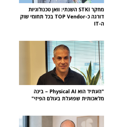
מחקר STKI השנתי: וואן טכנולוגיות
דורגה כ-TOP Vendor בכל תחומי שוק
ה-IT
"העתיד הוא Physical AI – בינה
מלאכותית שפועלת בעולם הפיזי"