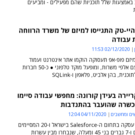
באמצעות שלל תוכניות שהם מפעילים - ומביעים
יי-טק התגייסו למיזם של משרד הרווחה
 עבודה
02/12/2020 11:53
יזם פופ-אפ תעסוקה הוקמו אתר אינטרנט ועמוד
פייסבוק עם אלפי משרות, ומופעל מוקד טלפוני ● כ-50 חברות
נית, בהן אלביט, פלאפון ו-SQLink
יירה בעידן קורונה: מחפשי עבודה סיימו
כשרה שהועבר בהתנדבות
ים ומחשבים
04/11/2020 12:04
ההכשרה עסקה בתחום ה-Salesforce בישראל ו-20 המסיימים
- 13 נשים ו-7 גברים בני 45 ומעלה, שנבחרו מבין עשרות