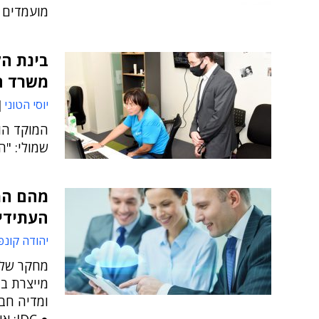
מועמדים 
בינת הק
משרד ה
יוסי הטוני
שמולי: "ה
מהם המ
העתידי
יהודה קונפ
מחקר של 
מייצרת בי
ומדיה חבר