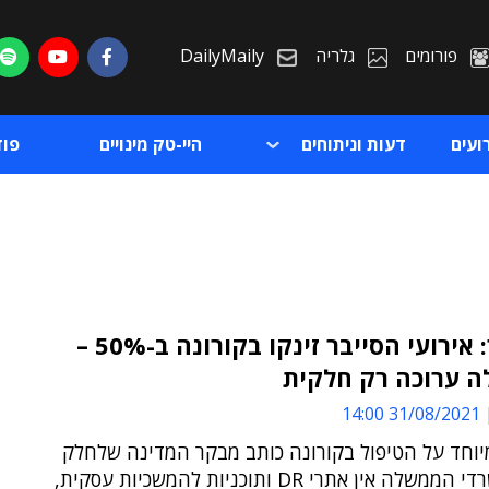
פורומים
גלריה
DailyMaily
ועים
דעות וניתוחים
היי-טק מינויים
פו
המבקר: אירועי הסייבר זינקו בקורונה ב-50% –
 ערוכה רק חלקית
ת
31/08/2021 14:00
ת
יוחד על הטיפול בקורונה כותב מבקר המדינה שלחלק
ניכר ממשרדי הממשלה אין אתרי DR ותוכניות להמשכיות עסקית,