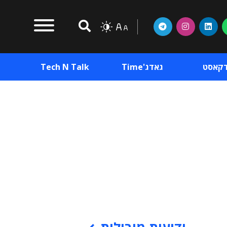
דקאסט
גאדג'Time
Tech N Talk
וכן פרסומי
תוכן פרסומי
וכן פרסומי