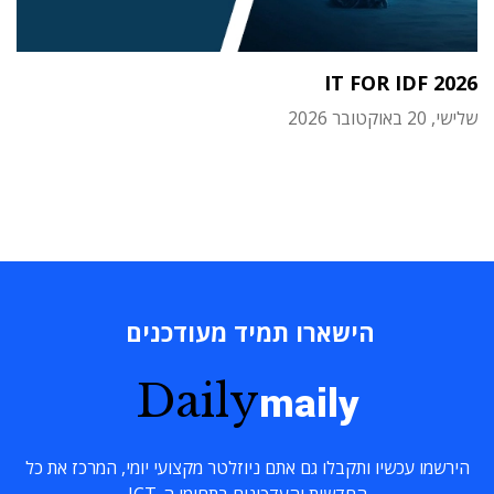
IT FOR IDF 2026
שלישי, 20 באוקטובר 2026
הישארו תמיד מעודכנים
Daily
maily
הירשמו עכשיו ותקבלו גם אתם ניוזלטר מקצועי יומי, המרכז את כל