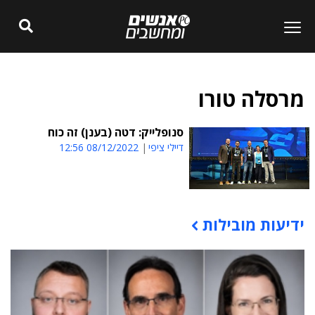
מרסלה טורו
סנופלייק: דטה (בענן) זה כוח
דיילי ציפי
08/12/2022 12:56
ידיעות מובילות
תוכן פרסומי