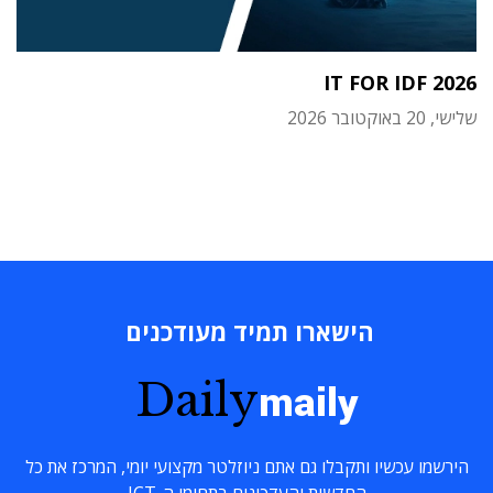
IT FOR IDF 2026
שלישי, 20 באוקטובר 2026
הישארו תמיד מעודכנים
Daily
maily
הירשמו עכשיו ותקבלו גם אתם ניוזלטר מקצועי יומי, המרכז את כל