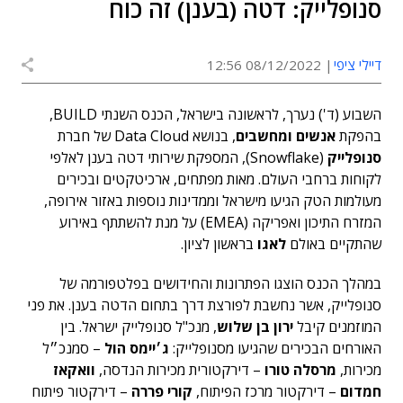
סנופלייק: דטה (בענן) זה כוח
דיילי ציפי
08/12/2022 12:56
השבוע (ד') נערך, לראשונה בישראל, הכנס השנתי BUILD,
בהפקת
אנשים ומחשבים
, בנושא Data Cloud של חברת
סנופלייק
(Snowflake), המספקת שירותי דטה בענן לאלפי
לקוחות ברחבי העולם. מאות מפתחים, ארכיטקטים ובכירים
מעולמות הטק הגיעו מישראל וממדינות נוספות באזור אירופה,
המזרח התיכון ואפריקה (EMEA) על מנת להשתתף באירוע
שהתקיים באולם
לאגו
בראשון לציון.
במהלך הכנס הוצגו הפתרונות והחידושים בפלטפורמה של
סנופלייק, אשר נחשבת לפורצת דרך בתחום הדטה בענן. את פני
המוזמנים קיבל
ירון בן שלוש
, מנכ"ל סנופלייק ישראל. בין
האורחים הבכירים שהגיעו מסנופלייק:
ג׳יימס הול
– סמנכ״ל
מכירות,
מרסלה טורו
– דירקטורית מכירות הנדסה,
וואקאז
חמדום
– דירקטור מרכז הפיתוח,
קורי פררה
– דירקטור פיתוח