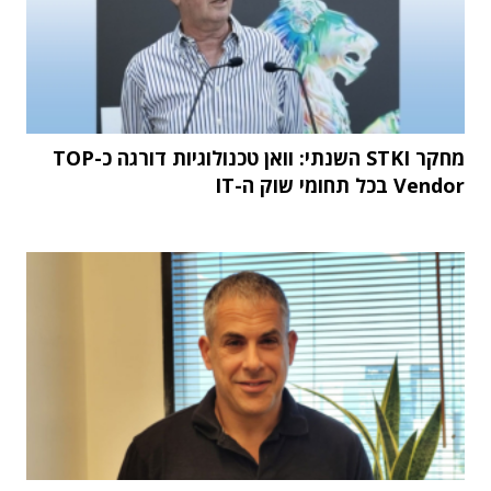
מחקר STKI השנתי: וואן טכנולוגיות דורגה כ-TOP
Vendor בכל תחומי שוק ה-IT