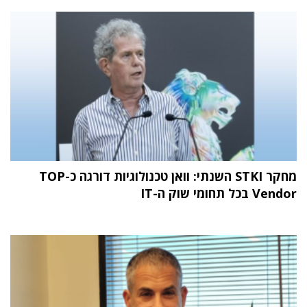
מחקר STKI השנתי: וואן טכנולוגיות דורגה כ-TOP
Vendor בכל תחומי שוק ה-IT