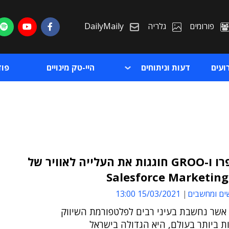
פורומים
גלריה
DailyMaily
ועים
דעות וניתוחים
היי-טק מינויים
פו
דאטה פרו ו-GROO חוגגות את העלייה לאוויר של
Salesforce Marketing
ת
ים ומחשבים
15/03/2021 13:00
ת
אשר נחשבת בעיני רבים לפלטפורמת השיווק
 ביותר בעולם, היא הגדולה בישראל