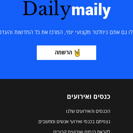
Daily
maily
 גם אתם ניוזלטר מקצועי יומי, המרכז את כל החדשות והעדכוני
הרשמה
כנסים ואירועים
הכנסים והאירועים שלנו
נצפיתם בכנסי ואירועי אנשים ומחשבים
לקראת כנסים ואירועים קרובים