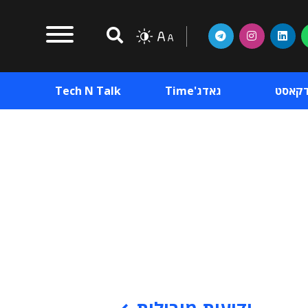
דקאסט
גאדג'Time
Tech N Talk
וכן פרסומי
תוכן פרסומי
וכן פרסומי