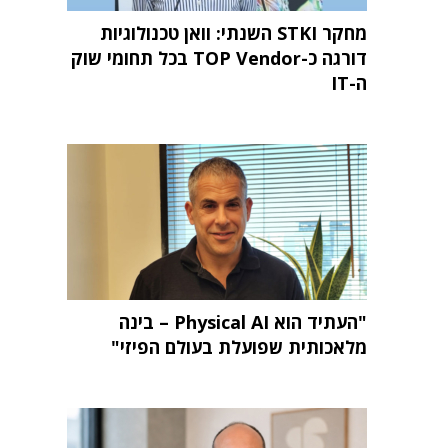
מחקר STKI השנתי: וואן טכנולוגיות
דורגה כ-TOP Vendor בכל תחומי שוק
ה-IT
"העתיד הוא Physical AI – בינה
מלאכותית שפועלת בעולם הפיזי"