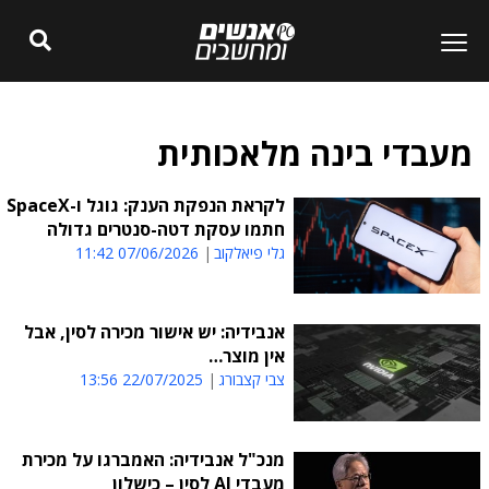
מעבדי בינה מלאכותית
לקראת הנפקת הענק: גוגל ו-SpaceX
חתמו עסקת דטה-סנטרים גדולה
גלי פיאלקוב
07/06/2026 11:42
אנבידיה: יש אישור מכירה לסין, אבל
אין מוצר…
צבי קצבורג
22/07/2025 13:56
מנכ"ל אנבידיה: האמברגו על מכירת
מעבדי AI לסין – כישלון