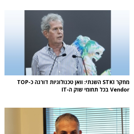
מחקר STKI השנתי: וואן טכנולוגיות דורגה כ-TOP
Vendor בכל תחומי שוק ה-IT