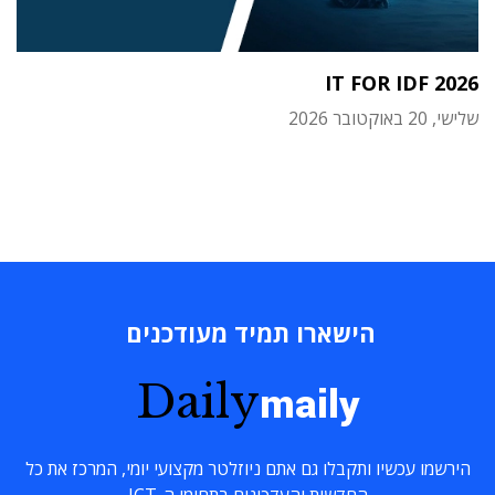
IT FOR IDF 2026
שלישי, 20 באוקטובר 2026
הישארו תמיד מעודכנים
Daily
maily
הירשמו עכשיו ותקבלו גם אתם ניוזלטר מקצועי יומי, המרכז את כל