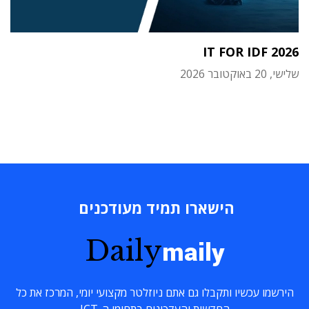
IT FOR IDF 2026
שלישי, 20 באוקטובר 2026
הישארו תמיד מעודכנים
Daily
maily
הירשמו עכשיו ותקבלו גם אתם ניוזלטר מקצועי יומי, המרכז את כל