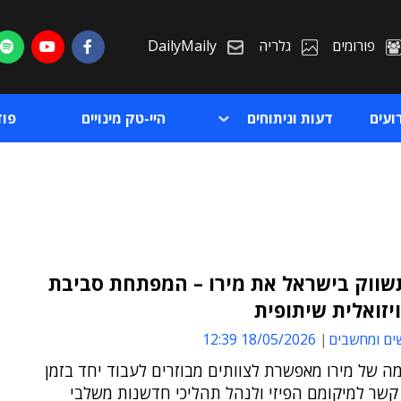
פורומים
גלריה
DailyMaily
ועים
דעות וניתוחים
היי-טק מינויים
פו
שווק בישראל את מירו – המפתחת סביבת
יזואלית שיתופית
ת
ים ומחשבים
18/05/2026 12:39
ת
 של מירו מאפשרת לצוותים מבוזרים לעבוד יחד בזמן
קשר למיקומם הפיזי ולנהל תהליכי חדשנות משלבי