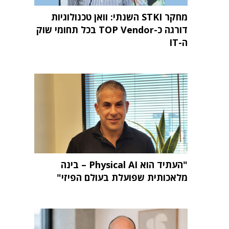
מחקר STKI השנתי: וואן טכנולוגיות
דורגה כ-TOP Vendor בכל תחומי שוק
ה-IT
"העתיד הוא Physical AI – בינה
מלאכותית שפועלת בעולם הפיזי"