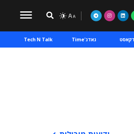
דקאסט
גאדג'Time
Tech N Talk
וכן פרסומי
תוכן פרסומי
וכן פרסומי