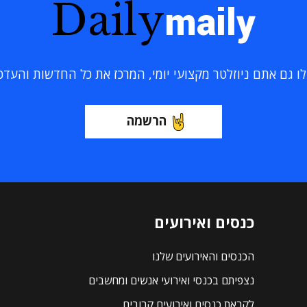
Daily
maily
 גם אתם ניוזלטר מקצועי יומי, המרכז את כל החדשות והעדכוני
הרשמה
כנסים ואירועים
הכנסים והאירועים שלנו
נצפיתם בכנסי ואירועי אנשים ומחשבים
לקראת כנסים ואירועים קרובים