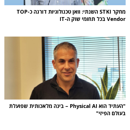
מחקר STKI השנתי: וואן טכנולוגיות דורגה כ-TOP
Vendor בכל תחומי שוק ה-IT
"העתיד הוא Physical AI – בינה מלאכותית שפועלת
בעולם הפיזי"