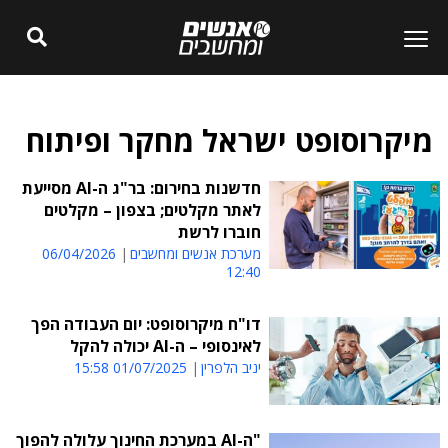
מיקרוסופט ישראל מחקר ופיתוח
חדשנות בחירום: בר"ג ה-AI מסייעת
לאתר מקלטים; בצפון – מקלטים
חוברו לרשת
מערכת אנשים ומחשבים
06/04/2026
12:40
דו"ח מיקרוסופט: יום העבודה הפך
לאינסופי – ה-AI יכולה להקל
יניב הלפרין
01/07/2025 15:58
"ה-AI במערכת החינוך עלולה להפוך