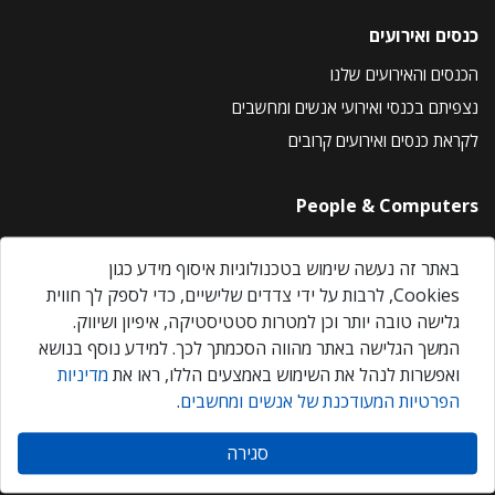
כנסים ואירועים
הכנסים והאירועים שלנו
נצפיתם בכנסי ואירועי אנשים ומחשבים
לקראת כנסים ואירועים קרובים
People & Computers
About Us
באתר זה נעשה שימוש בטכנולוגיות איסוף מידע כגון
Privacy Policy
Cookies, לרבות על ידי צדדים שלישיים, כדי לספק לך חווית
Contact Us
גלישה טובה יותר וכן למטרות סטטיסטיקה, איפיון ושיווק.
Our Events
המשך הגלישה באתר מהווה הסכמתך לכך. למידע נוסף בנושא
ואפשרות לנהל את השימוש באמצעים הללו, ראו את
מדיניות
הפרטיות המעודכנת של אנשים ומחשבים
.
אנשים ומחשבים © 2026 – כל הזכויות שמורות
סגירה
Created by