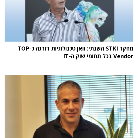
מחקר STKI השנתי: וואן טכנולוגיות דורגה כ-TOP
Vendor בכל תחומי שוק ה-IT