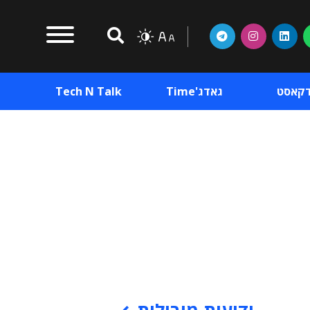
דקאסט
גאדג'Time
Tech N Talk
וכן פרסומי
תוכן פרסומי
וכן פרסומי