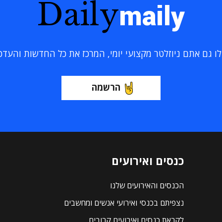
Daily
maily
 גם אתם ניוזלטר מקצועי יומי, המרכז את כל החדשות והעדכוני
הרשמה
כנסים ואירועים
הכנסים והאירועים שלנו
נצפיתם בכנסי ואירועי אנשים ומחשבים
לקראת כנסים ואירועים קרובים