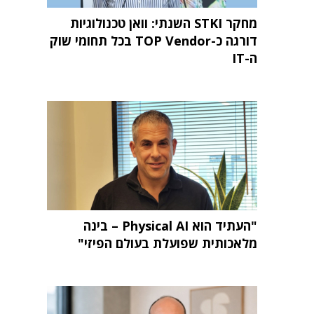
מחקר STKI השנתי: וואן טכנולוגיות
דורגה כ-TOP Vendor בכל תחומי שוק
ה-IT
"העתיד הוא Physical AI – בינה
מלאכותית שפועלת בעולם הפיזי"