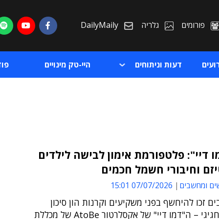
פורומים
גלריה
DailyMaily
ועים
דעות וניתוחים
היי-טק מינויים
פו
מו דיי": פלטפורמת אימון לבישה לילדים
זם וחיבורי חשמל חכמים
ת
ים ומחשבים
07/07/2026 15:01
ת
ים זכו להיחשף בפני משקיעים וקרנות הון סיכון
באירוע החגיגי – ה"דמו דיי" של אקסלרטור AtoBe של מכללת