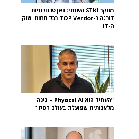
מחקר STKI השנתי: וואן טכנולוגיות
דורגה כ-TOP Vendor בכל תחומי שוק
ה-IT
"העתיד הוא Physical AI – בינה
מלאכותית שפועלת בעולם הפיזי"