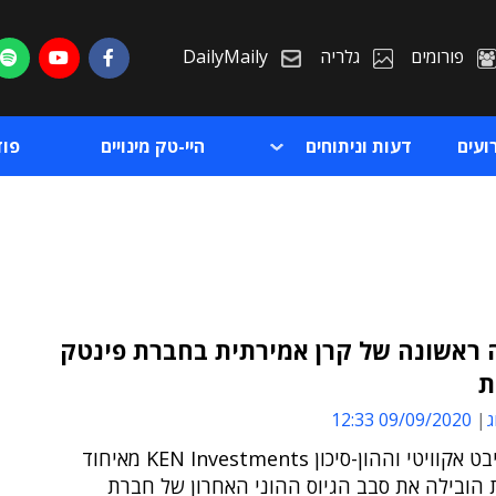
פורומים
גלריה
DailyMaily
ועים
דעות וניתוחים
היי-טק מינויים
פו
ראשונה של קרן אמירתית בחברת פינטק
ת
ת
ג
09/09/2020 12:33
ת
קרן הפרייבט אקוויטי וההון-סיכון KEN Investments מאיחוד
 הובילה את סבב הגיוס ההוני האחרון של חברת