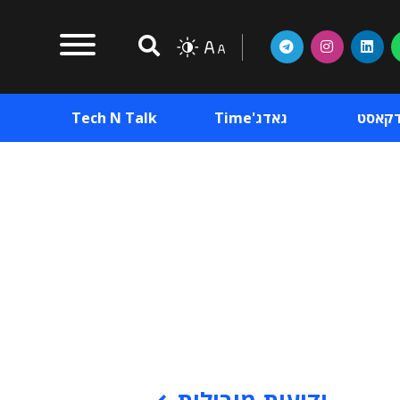
דקאסט
גאדג'Time
Tech N Talk
וכן פרסומי
תוכן פרסומי
וכן פרסומי