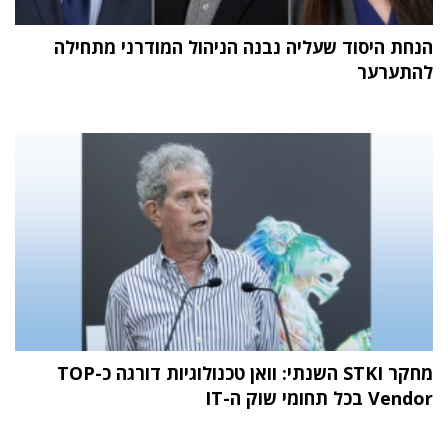
הנחת היסוד שעליה נבנה הניהול המודרני מתחילה
להתערער
מחקר STKI השנתי: וואן טכנולוגיות דורגה כ-TOP
Vendor בכל תחומי שוק ה-IT