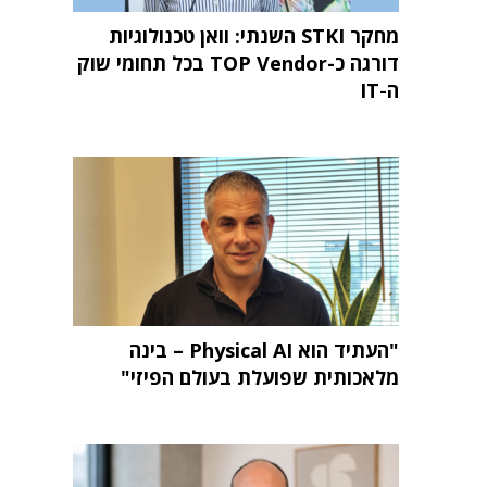
מחקר STKI השנתי: וואן טכנולוגיות
דורגה כ-TOP Vendor בכל תחומי שוק
ה-IT
"העתיד הוא Physical AI – בינה
מלאכותית שפועלת בעולם הפיזי"