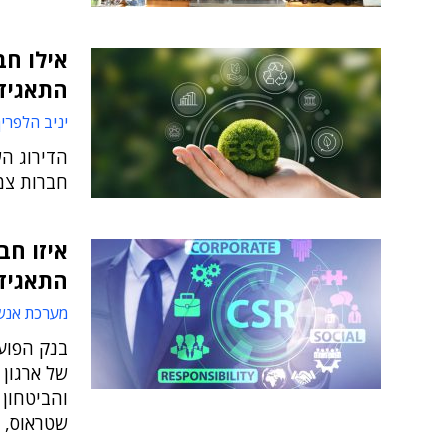
אילו חב
התאגיד
יניב הלפרין
חברות צמי
איזו חב
התאגיד
מערכת אנש
בנק הפוע
של ארגון 
והביטחון 
שטראוס, ש