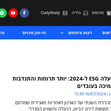
פורומים
גלריה
DailyMaily
ועים
דעות וניתוחים
היי-טק מינויים
פו
דירוג מעלה ESG ל-2024: יותר תרומות והתנדבות
מיכה בעובדים
ת
ג
16/07/2024 15:39
ת
מהדו"ח השנתי של הארגון לאחריות תאגידית שפורסם
 תוצאות דירוג הגיוון, ההכלה והשוויון המגדרי