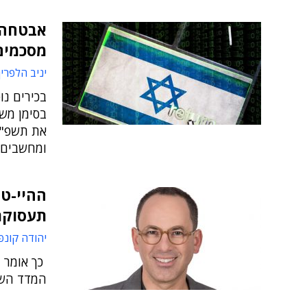
אבטחה, 
מסכמים
יניב הלפרין
בכירים נ
בסימן משב
את תשפ"א
ומחשבים 
ההיי-טק
תעסוקת
יהודה קונפ
כך אומר מ
המדד הש