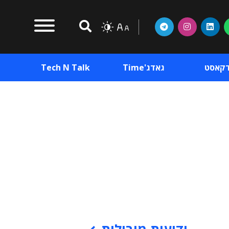
דקאסט
גאדג'Time
Tech N Talk
וכן פרסומי
תוכן פרסומי
וכן פרסומי