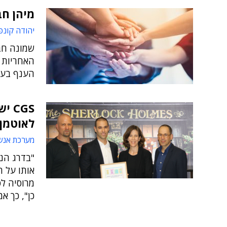
מיהן חב
יהודה קונפ
שמונה חב
האחריות 
הענף בעל 
CGS
לאוטמן
מערכת אנש
"בדרג הני
אותו על ה
מרוסיה לפ
כן", כך אמר מנכ"ל GS