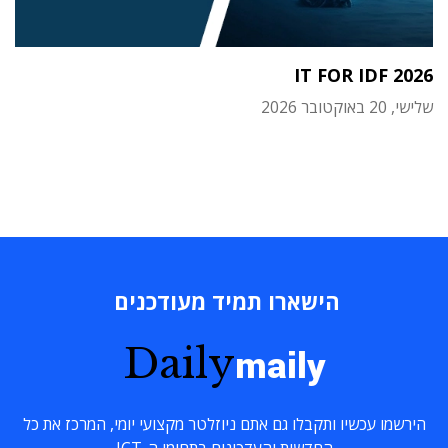
IT FOR IDF 2026
שלישי, 20 באוקטובר 2026
הישארו תמיד מעודכנים
Daily
maily
הירשמו עכשיו ותקבלו גם אתם ניוזלטר מקצועי יומי, המרכז את כל