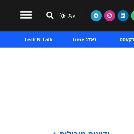
דקאסט
גאדג'Time
Tech N Talk
וכן פרסומי
תוכן פרסומי
וכן פרסומי