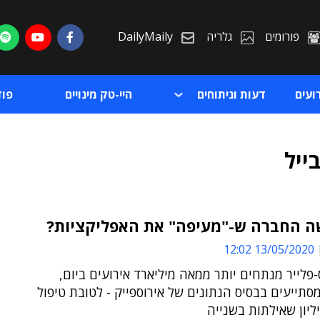
פורומים
גלריה
DailyMaily
ועים
דעות וניתוחים
היי-טק מינויים
פו
ייל
ה החברה ש-"מעיפה" את האפליקציות?
13/05/2020 12:02
ת
פלייר מנתחים יותר ממאה מיליארד אירועים ביום,
ת
סתייעים בבסיס הנתונים של אירוספייק - לטובת טיפול
ליון שאילתות בשנייה