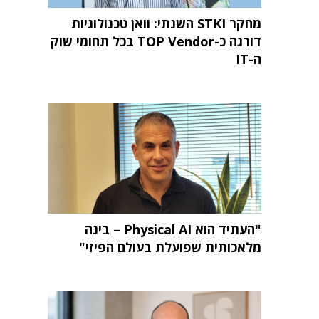
מחקר STKI השנתי: וואן טכנולוגיות
דורגה כ-TOP Vendor בכל תחומי שוק
ה-IT
"העתיד הוא Physical AI – בינה
מלאכותית שפועלת בעולם הפיזי"