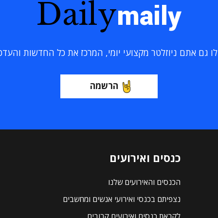
Daily
maily
 גם אתם ניוזלטר מקצועי יומי, המרכז את כל החדשות והעדכוני
הרשמה
כנסים ואירועים
הכנסים והאירועים שלנו
נצפיתם בכנסי ואירועי אנשים ומחשבים
לקראת כנסים ואירועים קרובים