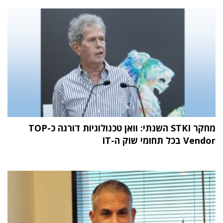
מחקר STKI השנתי: וואן טכנולוגיות דורגה כ-TOP
Vendor בכל תחומי שוק ה-IT