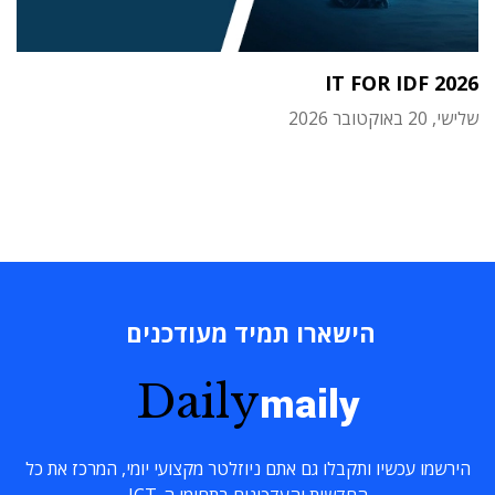
IT FOR IDF 2026
שלישי, 20 באוקטובר 2026
הישארו תמיד מעודכנים
Daily
maily
הירשמו עכשיו ותקבלו גם אתם ניוזלטר מקצועי יומי, המרכז את כל