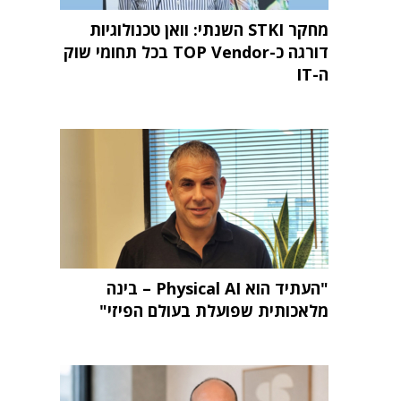
מחקר STKI השנתי: וואן טכנולוגיות
דורגה כ-TOP Vendor בכל תחומי שוק
ה-IT
"העתיד הוא Physical AI – בינה
מלאכותית שפועלת בעולם הפיזי"