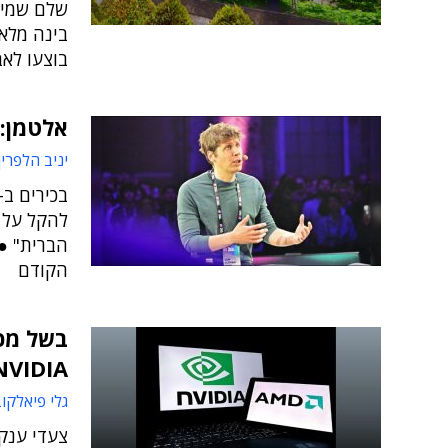
שלם שמיוע
בוצעו לא
אלטמן: רגו
יניב הלפרין
להקל על ה
הברית" ●
הקודם
NVIDIA מסיטות ייצור לאר
גלי פיאלקו
צעדי ענק