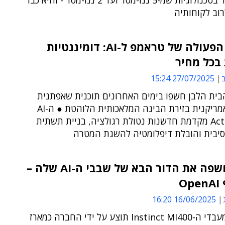
קווי הייצור בטכנולוגיות שמ-5 ננו-מטר ועד 2 ננו-מטר - והיא כבר
וב לקוחותיה
תוכנית הפעולה של טראמפ ל-AI: דומיננטיות
בכל מחיר
ב
27/07/2025 15:24
בית הלבן חשפו בימים האחרונים תוכנית שאפתנית
להובלה אמריקנית בזירת הבינה המלאכותית הלוהטת ● ה-AI
Action Plan מקדמת חדשנות נטולת רגולציה, בניית תשתית
סיבית והובלת דיפלומטיה להשגת המטרה
AMD חשפה את הדור הבא של שבבי ה-AI שלה –
O
16/06/2025 16:20
משפחת מעבדי ה-Instinct MI400 תוצע על ידי החברה כמארז