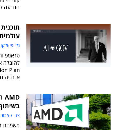
הודיעה לר
עולמית 
גלי פיאלקו
טראמפ וה
אנרגיה מ
בשיתוף penAI
צבי קצבורג