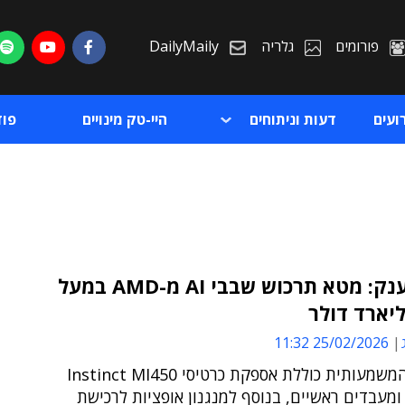
פורומים
גלריה
DailyMaily
ועים
דעות וניתוחים
היי-טק מינויים
פו
עסקת ענק: מטא תרכוש שבבי AI מ-AMD במעל
ת
25/02/2026 11:32
ת
הרכישה המשמעותית כוללת אספקת כרטיסי Instinct MI450
ל AMD ומעבדים ראשיים, בנוסף למנגנון אופציות לרכישת