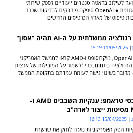
ד לשילוב בדאטה סנטרים ייעודיים לספק שירותי
בינה מלאכותית ● OpenAI סיפקה פידבקים לבדיקות שכבר
בות טיפוס של מארזי הכרטיסים החדשים
לציה ממשלתית על ה-AI תהיה "אסון"
11/05/2025 15:19
בכירים ב-OpenAI, מיקרוסופט ו-AMD קראו לממשל האמריקני
רגולציה בתחום, כדי "לשמור על המובילות של ארצות
 מדובר בשינוי גישה לעומת עמדתם בתקופת הממשל
בשל מכסי טראמפ: ענקיות השבבים AMD ו-
ה"ב
ב
15/04/2025 16:13
יות הטק האמריקניות נועדו לחזק את שרשרת