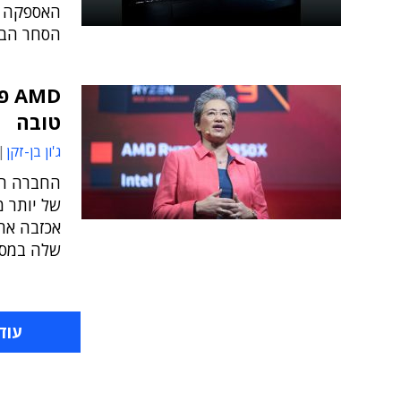
האספקה ול
הסחר הבל
MD
טובה
ג'ון בן-זקן
של יותר מ
אכזבה את
שלה במסח
עוד