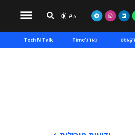
דקאסט
גאדג'Time
Tech N Talk
וכן פרסומי
תוכן פרסומי
וכן פרסומי