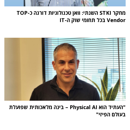
מחקר STKI השנתי: וואן טכנולוגיות דורגה כ-TOP
Vendor בכל תחומי שוק ה-IT
"העתיד הוא Physical AI – בינה מלאכותית שפועלת
בעולם הפיזי"