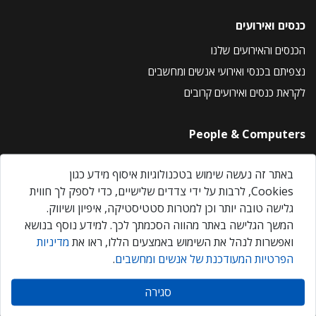
כנסים ואירועים
הכנסים והאירועים שלנו
נצפיתם בכנסי ואירועי אנשים ומחשבים
לקראת כנסים ואירועים קרובים
People & Computers
About Us
באתר זה נעשה שימוש בטכנולוגיות איסוף מידע כגון
Privacy Policy
Cookies, לרבות על ידי צדדים שלישיים, כדי לספק לך חווית
Contact Us
גלישה טובה יותר וכן למטרות סטטיסטיקה, איפיון ושיווק.
Our Events
המשך הגלישה באתר מהווה הסכמתך לכך. למידע נוסף בנושא
ואפשרות לנהל את השימוש באמצעים הללו, ראו את
מדיניות
הפרטיות המעודכנת של אנשים ומחשבים
.
אנשים ומחשבים © 2026 – כל הזכויות שמורות
סגירה
Created by