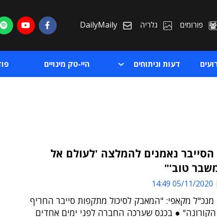
פורומים
גלריה
DailyMaily
ועים
דעות וניתוחים
היי-טק מינויים
פו
הסייבר נאמנים להמלצה 'לעולם אל
שבר טוב'"
ת
05/11/2020 14:49
ת
 מנכ"ל מקאפי: "המאבק לסיכול מתקפות סייבר החריף
 הקורונה" ● בכנס שערכה החברה לפני ימים אחדים