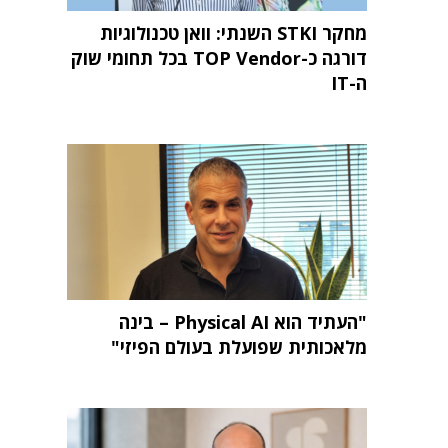
מחקר STKI השנתי: וואן טכנולוגיות
דורגה כ-TOP Vendor בכל תחומי שוק
ה-IT
"העתיד הוא Physical AI – בינה
מלאכותית שפועלת בעולם הפיזי"