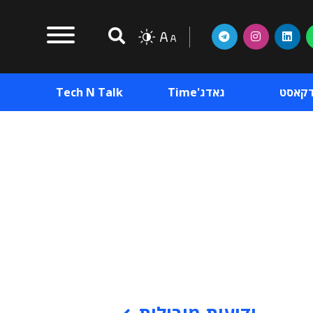
דקאסט
גאדג'Time
Tech N Talk
וכן פרסומי
תוכן פרסומי
וכן פרסומי