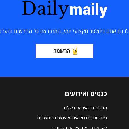
Daily
maily
 גם אתם ניוזלטר מקצועי יומי, המרכז את כל החדשות והעדכוני
הרשמה
כנסים ואירועים
הכנסים והאירועים שלנו
נצפיתם בכנסי ואירועי אנשים ומחשבים
לקראת כנסים ואירועים קרובים