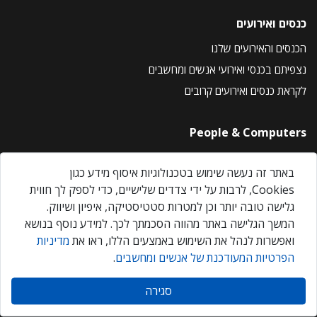
כנסים ואירועים
הכנסים והאירועים שלנו
נצפיתם בכנסי ואירועי אנשים ומחשבים
לקראת כנסים ואירועים קרובים
People & Computers
About Us
באתר זה נעשה שימוש בטכנולוגיות איסוף מידע כגון
Privacy Policy
Cookies, לרבות על ידי צדדים שלישיים, כדי לספק לך חווית
Contact Us
גלישה טובה יותר וכן למטרות סטטיסטיקה, איפיון ושיווק.
Our Events
המשך הגלישה באתר מהווה הסכמתך לכך. למידע נוסף בנושא
ואפשרות לנהל את השימוש באמצעים הללו, ראו את
מדיניות
הפרטיות המעודכנת של אנשים ומחשבים
.
אנשים ומחשבים © 2026 – כל הזכויות שמורות
סגירה
Created by