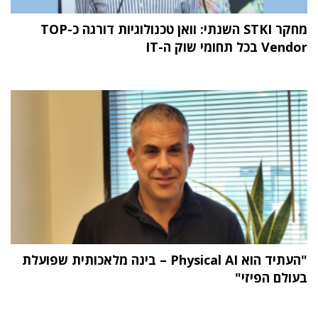
מחקר STKI השנתי: וואן טכנולוגיות דורגה כ-TOP
Vendor בכל תחומי שוק ה-IT
"העתיד הוא Physical AI – בינה מלאכותית שפועלת
בעולם הפיזי"