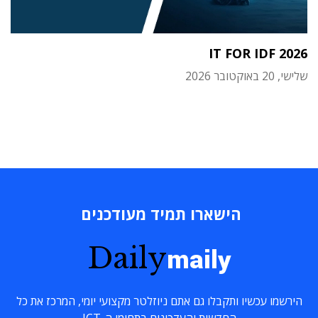
IT FOR IDF 2026
שלישי, 20 באוקטובר 2026
הישארו תמיד מעודכנים
Daily
maily
הירשמו עכשיו ותקבלו גם אתם ניוזלטר מקצועי יומי, המרכז את כל