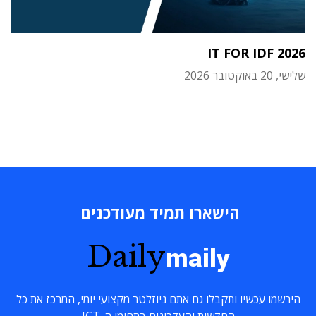
IT FOR IDF 2026
שלישי, 20 באוקטובר 2026
הישארו תמיד מעודכנים
Daily
maily
הירשמו עכשיו ותקבלו גם אתם ניוזלטר מקצועי יומי, המרכז את כל