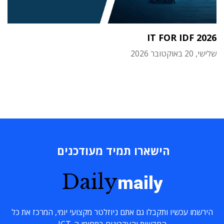
IT FOR IDF 2026
שלישי, 20 באוקטובר 2026
הישארו תמיד מעודכנים
Daily
maily
הירשמו עכשיו ותקבלו גם אתם ניוזלטר מקצועי יומי, המרכז את כל