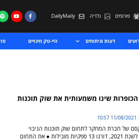
פורומים
גלריה
DailyMaily
ועים
דעות וניתוחים
היי-טק מינויים
פו
הכופרות שינו משמעותית את שוק תוכנות
ת
11/08/2021 10:57
ת
סם של חברת המחקר לתחום שוק תוכנות הגיבוי
והשחזור, לשנת 2021, דורגו 13 ספקיות מובילות ● את התחום