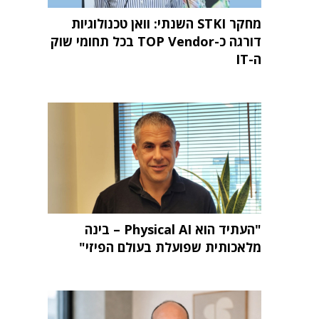
מחקר STKI השנתי: וואן טכנולוגיות
דורגה כ-TOP Vendor בכל תחומי שוק
ה-IT
"העתיד הוא Physical AI – בינה
מלאכותית שפועלת בעולם הפיזי"