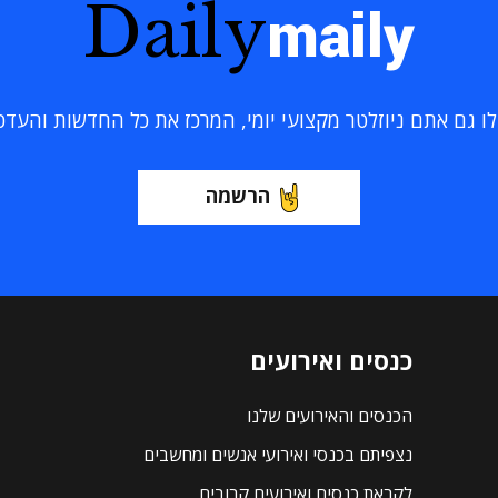
Daily
maily
 גם אתם ניוזלטר מקצועי יומי, המרכז את כל החדשות והעדכוני
הרשמה
כנסים ואירועים
הכנסים והאירועים שלנו
נצפיתם בכנסי ואירועי אנשים ומחשבים
לקראת כנסים ואירועים קרובים