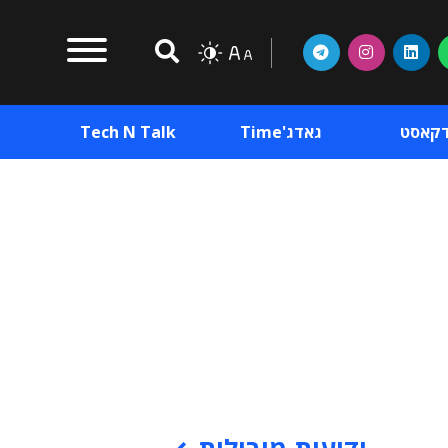
דקאסט
גאדג'Time
Tech N Talk
וכן פרסומי
תוכן פרסומי
וכן פרסומי