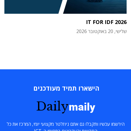
IT FOR IDF 2026
שלישי, 20 באוקטובר 2026
הישארו תמיד מעודכנים
Daily
maily
הירשמו עכשיו ותקבלו גם אתם ניוזלטר מקצועי יומי, המרכז את כל