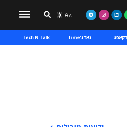
דקאסט
גאדג'Time
Tech N Talk
וכן פרסומי
תוכן פרסומי
וכן פרסומי