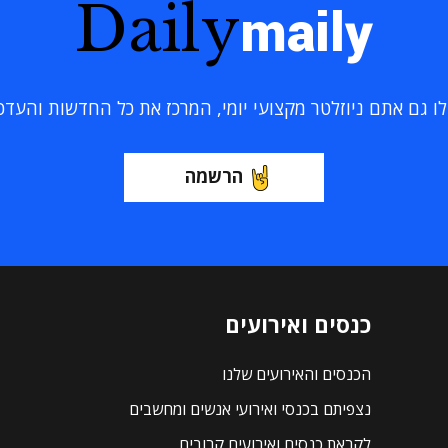
Daily
maily
 גם אתם ניוזלטר מקצועי יומי, המרכז את כל החדשות והעדכוני
הרשמה
כנסים ואירועים
הכנסים והאירועים שלנו
נצפיתם בכנסי ואירועי אנשים ומחשבים
לקראת כנסים ואירועים קרובים