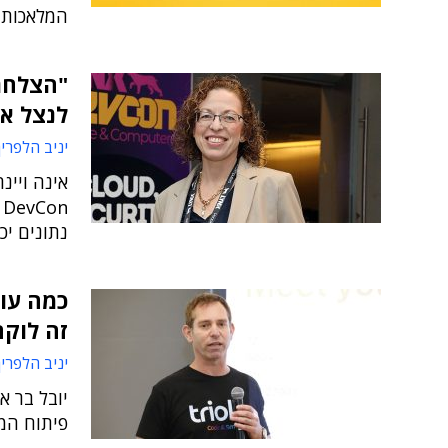
המלאכותי
לנצל א
יניב הלפרין
n
נתונים יכ
כמה עול
זה לוקח
יניב הלפרין
יובל בר א
פיתוח המו