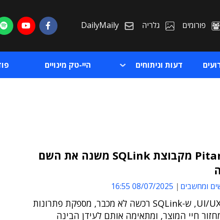
פורומים
גלריה
DailyMaily
ועים
דעות וניתוחים
היי-טק מינויים
פו
PitangoUX מקבוצת SQLink משנה את השם
ה
ת
ים ומחשבים
08/07/2025 16:55
ת
חברת ה-UI/UX, ש-SQLink רכשה לא מכבר, מספקת פתרונות
חזור חיי המוצר, ומתאימה אותם לעידן הבינה