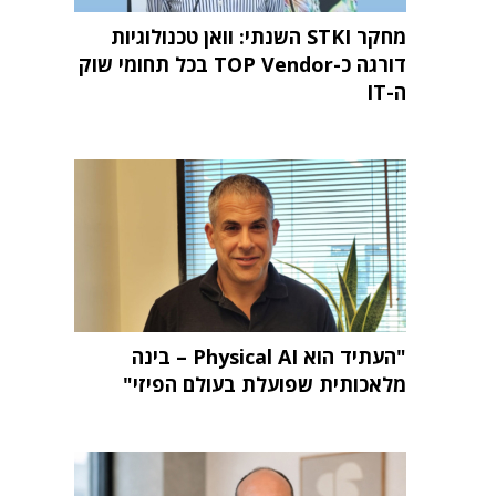
מחקר STKI השנתי: וואן טכנולוגיות
דורגה כ-TOP Vendor בכל תחומי שוק
ה-IT
"העתיד הוא Physical AI – בינה
מלאכותית שפועלת בעולם הפיזי"