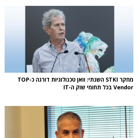
מחקר STKI השנתי: וואן טכנולוגיות דורגה כ-TOP
Vendor בכל תחומי שוק ה-IT